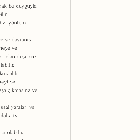
mak, bu duyguyla 
lir.
 dizi yöntem 
ce ve davranış 
emeye ve 
isi olan düşünce 
ebilir.
kındalık 
meyi ve 
başa çıkmasına ve 
usal yaraları ve 
 daha iyi 
ı olabilir. 