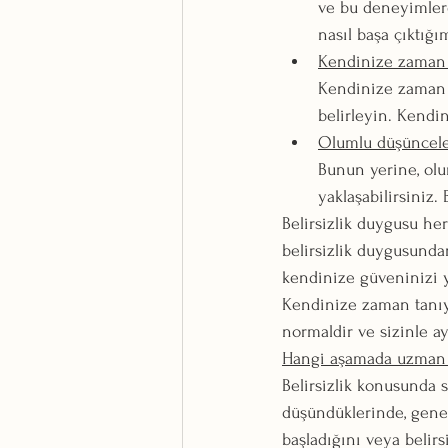
ve bu deneyimlerd
nasıl başa çıktığı
Kendinize zaman 
Kendinize zaman 
belirleyin. Kendin
Olumlu düşünceler
Bunun yerine, olum
yaklaşabilirsiniz. 
Belirsizlik duygusu her
belirsizlik duygusundan
kendinize güveninizi ye
Kendinize zaman tanıyı
normaldir ve sizinle a
Hangi aşamada uzman d
Belirsizlik konusunda s
düşündüklerinde, genel
başladığını veya belir