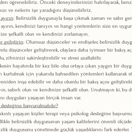
en öğrenebiliriz. Önceki deneyimlerimizi hatırlayarak, benz
mızı ve nelerin işe yaradığını düşünebiliriz.
ayırın
: Belirsizlik duygusuyla başa çıkmak zaman ve sabır gere
ayırın, kendinizi tanıyın ve hangi yöntemlerin size en uygu
ize şefkatli olun ve kendinizi zorlamayın.
 geliştirin
: Olumsuz düşünceler ve endişeler, belirsizlik duygu
lu düşünceler geliştirerek, olaylara daha iyimser bir bakış açı
Bu, zihninizi sakinleştirebilir ve stresi azaltabilir.
kesin hayatında bir kez bile olsa ortaya çıkan yaygın bir duyg
 kurtulmak için yukarıda bahsedilen yöntemleri kullanarak stres
niden inşa edebilir ve daha olumlu bir bakış açısı geliştirebil
n, sabırlı olun ve kendinize şefkatli olun. Unutmayın ki, bu d
ynı duyguları yaşayan birçok insan var.
esteğine başvurulmalıdır?
ıkıntı yaşayan kişiler terapi veya psikolog desteğine başvurma
likle belirsizlik duygusunun yaşam kalitelerini önemli ölçüd
sizlik duygusunu yönetmede güçlük yaşadıklarını fark ederler. 