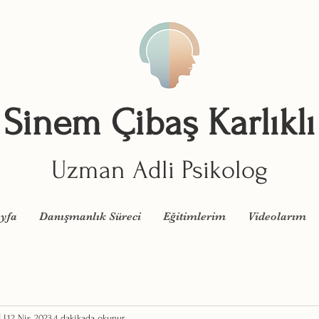
Sinem Çibaş Karlıklı
Uzman Adli Psikolog
yfa
Danışmanlık Süreci
Eğitimlerim
Videolarım
LI
12 Nis 2023
4 dakikada okunur