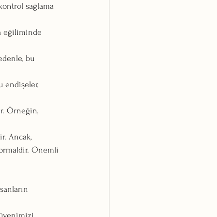
kontrol sağlama 
a eğiliminde 
edenle, bu 
 endişeler, 
ir. Örneğin, 
ir. Ancak, 
normaldir. Önemli 
sanların 
güvenimizi 