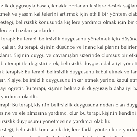
sizlik duygusuyla başa çıkmakta zorlanan kişilere destek sağla
letmek ve yaşam kalitelerini artırmak için etkili bir yöntem olabi
esteği, belirsizlik konusunda kişilere yardımcı olmak için bir
lerden bazıları şunlardır:
ı terapi: Bu terapi, belirsizlik duygusunu yönetmek için düşün
a çalışır. Bu terapi, kişinin düşünce ve inanç kalıplarını belirl
lanır. Kişinin duygu ve davranışları üzerinde olumsuz bir etk
 bu terapi ile değiştirilerek, belirsizlik duygusu daha iyi yönetil
ık terapisi: Bu terapi, belirsizlik duygusunu kabul etmek ve far
şır. Kişiye, belirsizlik duygusunu inkar etmek yerine, kabul et
ayı öğretir. Bu terapi, kişinin belirsizlik duygusuyla daha iyi 
 yardımcı olabilir.
rapi: Bu terapi, kişinin belirsizlik duygusuna neden olan duyg
sine ve ele almasına yardımcı olur. Bu terapi, kişinin kendini
irsizlik duygusunu yönetmesine yardımcı olabilir.
esteği, belirsizlik konusunda kişilere farklı yöntemlerle yardımc