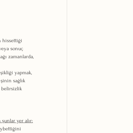
 hissettiği 
 veya sonuç 
cağı zamanlarda, 
işikliği yapmak, 
şinin sağlık 
elirsizlik 
şunlar yer alır:
ybettiğini 