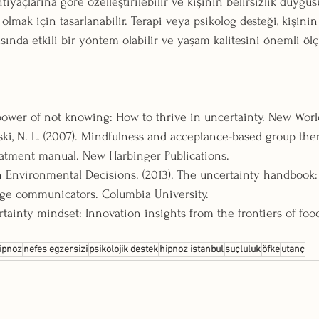
htiyaçlarına göre özelleştirilebilir ve kişinin belirsizlik duygu
mak için tasarlanabilir. Terapi veya psikolog desteği, kişinin 
nda etkili bir yöntem olabilir ve yaşam kalitesini önemli ölçü
 power of not knowing: How to thrive in uncertainty. New World
ski, N. L. (2007). Mindfulness and acceptance-based group ther
eatment manual. New Harbinger Publications.
 Environmental Decisions. (2013). The uncertainty handbook: 
nge communicators. Columbia University.
ertainty mindset: Innovation insights from the frontiers of fo
ipnoz
nefes egzersizi
psikolojik destek
hipnoz istanbul
suçluluk
öfke
utanç