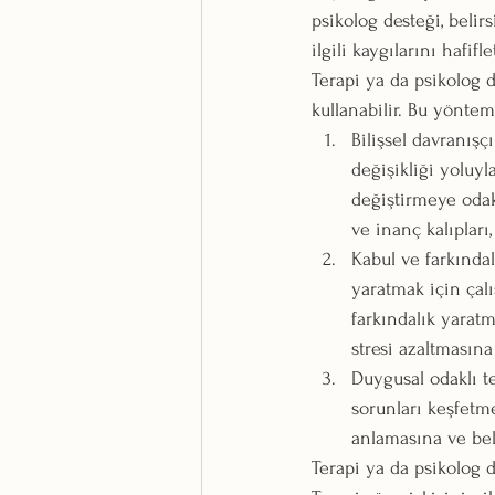
psikolog desteği, belir
ilgili kaygılarını hafif
Terapi ya da psikolog d
kullanabilir. Bu yöntem
Bilişsel davranışç
değişikliği yoluyl
değiştirmeye odak
ve inanç kalıpları,
Kabul ve farkındal
yaratmak için çalı
farkındalık yaratm
stresi azaltmasına
Duygusal odaklı te
sorunları keşfetme
anlamasına ve bel
Terapi ya da psikolog d