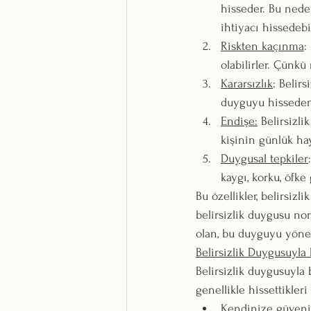
hisseder. Bu nede
ihtiyacı hissedebil
Riskten kaçınma
:
olabilirler. Çünkü 
Kararsızlık
: Belir
duyguyu hisseden 
Endişe:
 Belirsizl
kişinin günlük haya
Duygusal tepkiler
kaygı, korku, öfke 
Bu özellikler, belirsizl
belirsizlik duygusu no
olan, bu duyguyu yönet
Belirsizlik Duygusuyla 
Belirsizlik duygusuyla 
genellikle hissettikleri
Kendinize güveni