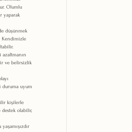
ur. Olumlu 
r yaparak 
nde düşünmek 
. Kendimizle 
abilir.
si azaltmanın 
ir ve belirsizlik 
layı 
ni duruma uyum 
ir kişilerle 
destek olabilir, 
u yaşamışızdır 