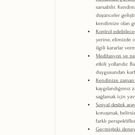
sarsabilir. Kendi
düşünceler gelişt
kendimize olan gü
Kontrol edebilece
yerine, elimizde 
ilgili kararlar ve
Meditasyon ve nef
etkili yollarıdır. B
duygusundan kurtu
Kendinize zaman 
kaygılandığımız z
sağlamak için yava
Sosyal destek ara
konuşmak, belirsiz
farklı perspektifle
Geçmişteki dene