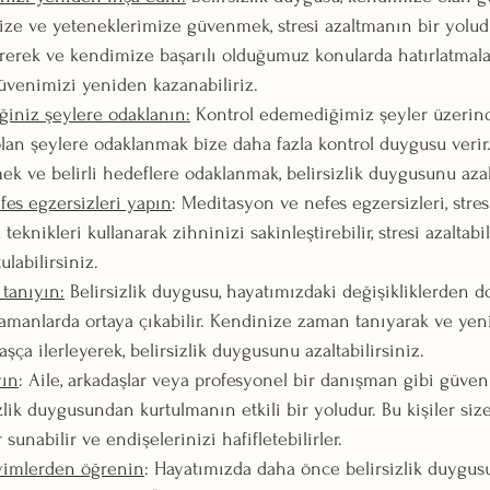
mize ve yeteneklerimize güvenmek, stresi azaltmanın bir yolud
irerek ve kendimize başarılı olduğumuz konularda hatırlatmala
venimizi yeniden kazanabiliriz.
ğiniz şeylere odaklanın:
 Kontrol edemediğimiz şeyler üzeri
olan şeylere odaklanmak bize daha fazla kontrol duygusu verir
rmek ve belirli hedeflere odaklanmak, belirsizlik duygusunu azalt
es egzersizleri yapın
: Meditasyon ve nefes egzersizleri, stre
u teknikleri kullanarak zihninizi sakinleştirebilir, stresi azaltabil
labilirsiniz.
tanıyın:
 Belirsizlik duygusu, hayatımızdaki değişikliklerden do
amanlarda ortaya çıkabilir. Kendinize zaman tanıyarak ve ye
şça ilerleyerek, belirsizlik duygusunu azaltabilirsiniz.
yın
: Aile, arkadaşlar veya profesyonel bir danışman gibi güvenil
lik duygusundan kurtulmanın etkili bir yoludur. Bu kişiler size 
r sunabilir ve endişelerinizi hafifletebilirler.
yimlerden öğrenin
: Hayatımızda daha önce belirsizlik duygus