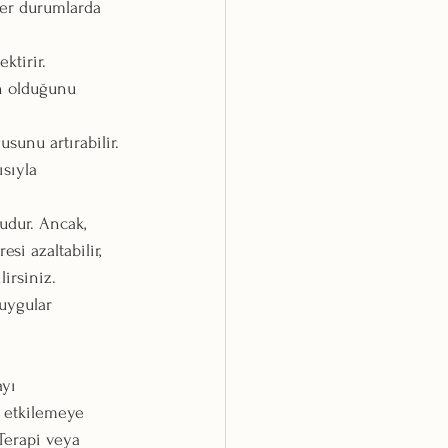
er durumlarda 
ktirir. 
n olduğunu 
sunu artırabilir. 
sıyla 
udur. Ancak, 
i azaltabilir, 
irsiniz. 
uygular 
yı 
e etkilemeye 
Terapi veya 