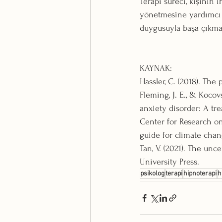
Terapi süreci, kişinin i
yönetmesine yardımcı ol
duygusuyla başa çıkması
KAYNAK:
Hassler, C. (2018). The
Fleming, J. E., & Kocov
anxiety disorder: A tr
Center for Research on
guide for climate cha
Tan, V. (2021). The unc
University Press.
psikolog
terapi
hipnoterapi
h