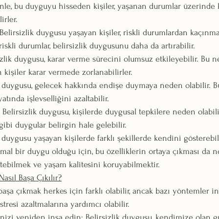
nle, bu duyguyu hisseden kişiler, yaşanan durumlar üzerinde 
irler.
 Belirsizlik duygusu yaşayan kişiler, riskli durumlardan kaçınm
riskli durumlar, belirsizlik duygusunu daha da artırabilir.
sizlik duygusu, karar verme sürecini olumsuz etkileyebilir. Bu n
kişiler karar vermede zorlanabilirler.
ik duygusu, gelecek hakkında endişe duymaya neden olabilir. Bu
tında işlevselliğini azaltabilir.
: Belirsizlik duygusu, kişilerde duygusal tepkilere neden olabil
gibi duygular belirgin hale gelebilir.
ik duygusu yaşayan kişilerde farklı şekillerde kendini gösterebil
rmal bir duygu olduğu için, bu özelliklerin ortaya çıkması da 
ebilmek ve yaşam kalitesini koruyabilmektir.
Nasıl Başa Çıkılır?
başa çıkmak herkes için farklı olabilir, ancak bazı yöntemler in
 stresi azaltmalarına yardımcı olabilir.
nizi yeniden inşa edin:
 Belirsizlik duygusu, kendimize olan 