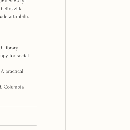
sunu daha iyi 
belirsizlik 
de artırabilir.
 Library.
apy for social 
A practical 
od. Columbia 