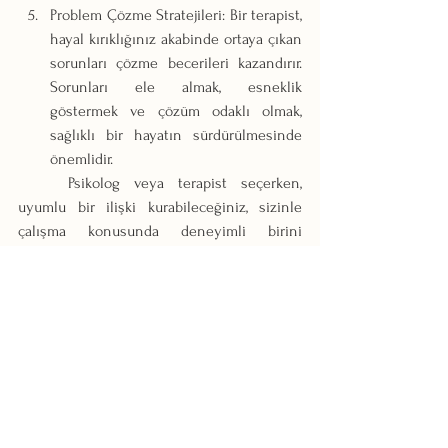
Problem Çözme Stratejileri: Bir terapist, 
hayal kırıklığınız akabinde ortaya çıkan 
sorunları çözme becerileri kazandırır. 
Sorunları ele almak, esneklik 
göstermek ve çözüm odaklı olmak, 
sağlıklı bir hayatın sürdürülmesinde 
önemlidir.
	Psikolog veya terapist seçerken, 
uyumlu bir ilişki kurabileceğiniz, sizinle 
çalışma konusunda deneyimli birini 
bulmaya özen gösterin. Kendinizi rahat 
hissettiğiniz, güvendiğiniz ve anlayışlı bir 
uzmanla çalışmak, terapi sürecinin verimli 
olmasını sağlayacaktır.
	Sonuç olarak, hayal kırıklığı normal bir 
duygu olsa da, bu duyguya kapılmak zor 
olabilir. Ancak, hayal kırıklığından ders 
çıkarmak ve gelecekte daha iyi hazırlanmak 
için, kendinize zaman tanıyın, kendinize iyi 