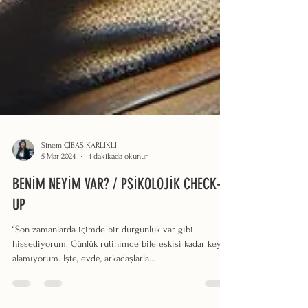
Sinem ÇİBAŞ KARLIKLI
5 Mar 2024
4 dakikada okunur
BENİM NEYİM VAR? / PSİKOLOJİK CHECK-
UP
“Son zamanlarda içimde bir durgunluk var gibi
hissediyorum. Günlük rutinimde bile eskisi kadar keyif
alamıyorum. İşte, evde, arkadaşlarla...